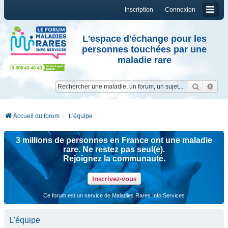
Inscription
Connexion
L'espace d'échange pour les
personnes touchées par une
maladie rare
Reche
Re
Accueil du forum
L'équipe
3 millions de personnes en France ont une maladie
rare. Ne restez pas seul(e).
Rejoignez la communauté.
Inscrivez-vous
Ce forum est un service de Maladies Rares Info Services
L'équipe