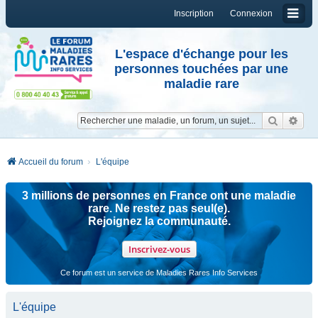
Inscription
Connexion
L'espace d'échange pour les
personnes touchées par une
maladie rare
Reche
Re
Accueil du forum
L'équipe
3 millions de personnes en France ont une maladie
rare. Ne restez pas seul(e).
Rejoignez la communauté.
Inscrivez-vous
Ce forum est un service de Maladies Rares Info Services
L'équipe