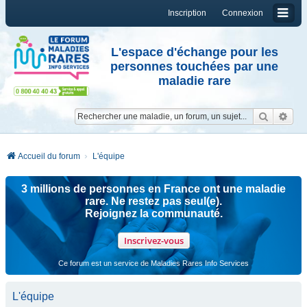
Inscription
Connexion
L'espace d'échange pour les
personnes touchées par une
maladie rare
Reche
Re
Accueil du forum
L'équipe
3 millions de personnes en France ont une maladie
rare. Ne restez pas seul(e).
Rejoignez la communauté.
Inscrivez-vous
Ce forum est un service de Maladies Rares Info Services
L'équipe