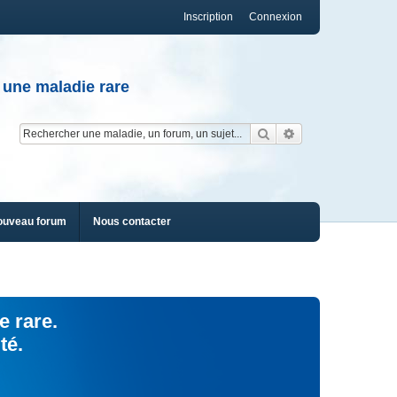
Inscription
Connexion
 une maladie rare
Rechercher
Recherche av
ouveau forum
Nous contacter
e rare.
té.