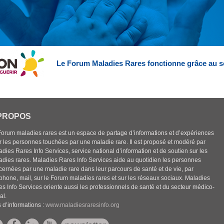
Le Forum Maladies Rares fonctionne grâce au s
PROPOS
Forum maladies rares est un espace de partage d’informations et d’expériences
r les personnes touchées par une maladie rare. Il est proposé et modéré par
dies Rares Info Services, service national d’information et de soutien sur les
adies rares. Maladies Rares Info Services aide au quotidien les personnes
cernées par une maladie rare dans leur parcours de santé et de vie, par
éphone, mail, sur le Forum maladies rares et sur les réseaux sociaux. Maladies
es Info Services oriente aussi les professionnels de santé et du secteur médico-
al.
 d’informations :
www.maladiesraresinfo.org