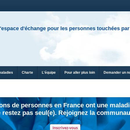
'espace d'échange pour les personnes touchées par
maladies
Charte
L'équipe
Pour aller plus loin
Demander un n
ions de personnes en France ont une maladi
 restez pas seul(e). Rejoignez la communau
Inscrivez-vous