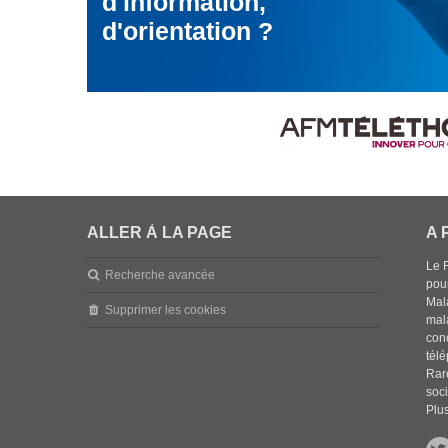
d'information,
d'orientation ?
ALLER À LA PAGE
A 
Le 
Recherche avancée
pou
Mala
Supprimer les cookies
mal
con
tél
Rar
soci
Plus