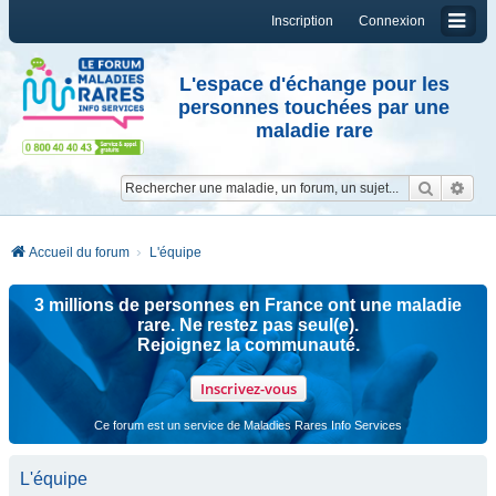
Inscription
Connexion
L'espace d'échange pour les
personnes touchées par une
maladie rare
Reche
Re
Accueil du forum
L'équipe
3 millions de personnes en France ont une maladie
rare. Ne restez pas seul(e).
Rejoignez la communauté.
Inscrivez-vous
Ce forum est un service de Maladies Rares Info Services
L'équipe