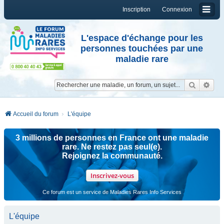
Inscription
Connexion
L'espace d'échange pour les
personnes touchées par une
maladie rare
Reche
Re
Accueil du forum
L'équipe
3 millions de personnes en France ont une maladie
rare. Ne restez pas seul(e).
Rejoignez la communauté.
Inscrivez-vous
Ce forum est un service de Maladies Rares Info Services
L'équipe