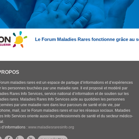
Le Forum Maladies Rares fonctionne grâce au s
PROPOS
Forum maladies rares est un espace de partage d’informations et d’expériences
r les personnes touchées par une maladie rare. Il est proposé et modéré par
dies Rares Info Services, service national d’information et de soutien sur les
adies rares. Maladies Rares Info Services aide au quotidien les personnes
cernées par une maladie rare dans leur parcours de santé et de vie, par
éphone, mail, sur le Forum maladies rares et sur les réseaux sociaux. Maladies
es Info Services oriente aussi les professionnels de santé et du secteur médico-
al.
 d’informations :
www.maladiesraresinfo.org