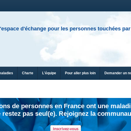
'espace d'échange pour les personnes touchées par
maladies
Charte
L'équipe
Pour aller plus loin
Demander un n
ions de personnes en France ont une maladi
 restez pas seul(e). Rejoignez la communau
Inscrivez-vous