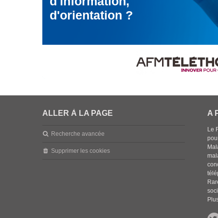
d'information,
d'orientation ?
ALLER À LA PAGE
A 
Le 
Recherche avancée
pou
Mala
Supprimer les cookies
mal
con
tél
Rar
soci
Plus