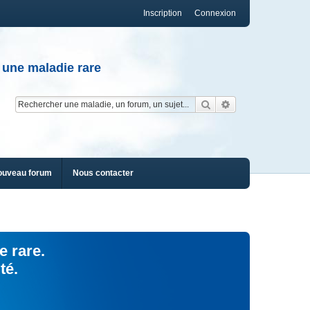
Inscription
Connexion
 une maladie rare
Rechercher
Recherche av
ouveau forum
Nous contacter
e rare.
té.