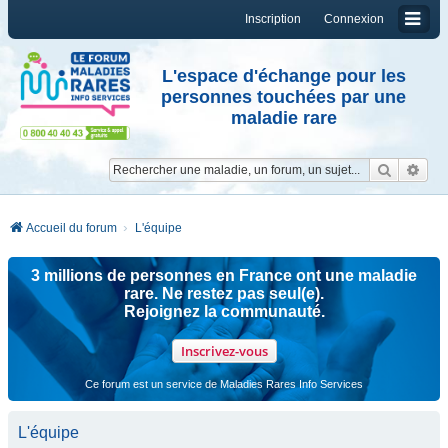
Inscription
Connexion
L'espace d'échange pour les
personnes touchées par une
maladie rare
Reche
Re
Accueil du forum
L'équipe
3 millions de personnes en France ont une maladie
rare. Ne restez pas seul(e).
Rejoignez la communauté.
Inscrivez-vous
Ce forum est un service de Maladies Rares Info Services
L'équipe