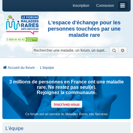
Inscription
Connexion
L'espace d'échange pour les
personnes touchées par une
maladie rare
Reche
Re
Accueil du forum
L'équipe
3 millions de personnes en France ont une maladie
rare. Ne restez pas seul(e).
Rejoignez la communauté.
Inscrivez-vous
Ce forum est un service de Maladies Rares Info Services
L'équipe