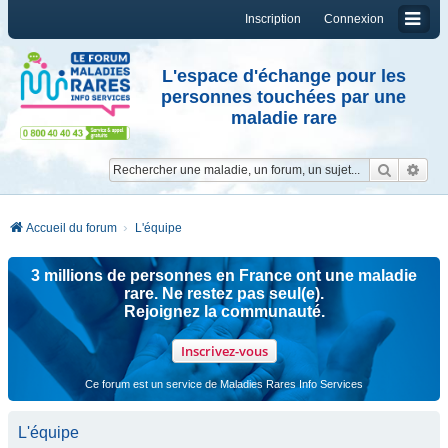
Inscription
Connexion
L'espace d'échange pour les
personnes touchées par une
maladie rare
Reche
Re
Accueil du forum
L'équipe
3 millions de personnes en France ont une maladie
rare. Ne restez pas seul(e).
Rejoignez la communauté.
Inscrivez-vous
Ce forum est un service de Maladies Rares Info Services
L'équipe