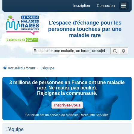
Inscription
Connexion
L'espace d'échange pour les
personnes touchées par une
maladie rare
Reche
Re
Accueil du forum
L'équipe
3 millions de personnes en France ont une maladie
rare. Ne restez pas seul(e).
Rejoignez la communauté.
Inscrivez-vous
Ce forum est un service de Maladies Rares Info Services
L'équipe