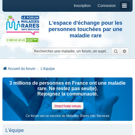
Inscription
Connexion
L'espace d'échange pour les
personnes touchées par une
maladie rare
Reche
Re
Accueil du forum
L'équipe
3 millions de personnes en France ont une maladie
rare. Ne restez pas seul(e).
Rejoignez la communauté.
Inscrivez-vous
Ce forum est un service de Maladies Rares Info Services
L'équipe