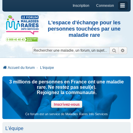
Inscription
Connexion
L'espace d'échange pour les
personnes touchées par une
maladie rare
Reche
Re
Accueil du forum
L'équipe
3 millions de personnes en France ont une maladie
rare. Ne restez pas seul(e).
Rejoignez la communauté.
Inscrivez-vous
Ce forum est un service de Maladies Rares Info Services
L'équipe