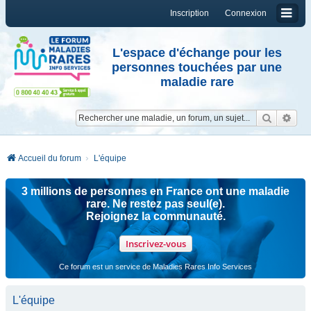
Inscription
Connexion
L'espace d'échange pour les
personnes touchées par une
maladie rare
Reche
Re
Accueil du forum
L'équipe
3 millions de personnes en France ont une maladie
rare. Ne restez pas seul(e).
Rejoignez la communauté.
Inscrivez-vous
Ce forum est un service de Maladies Rares Info Services
L'équipe