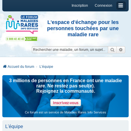
Inscription
Connexion
L'espace d'échange pour les
personnes touchées par une
maladie rare
Reche
Re
Accueil du forum
L'équipe
3 millions de personnes en France ont une maladie
rare. Ne restez pas seul(e).
Rejoignez la communauté.
Inscrivez-vous
Ce forum est un service de Maladies Rares Info Services
L'équipe