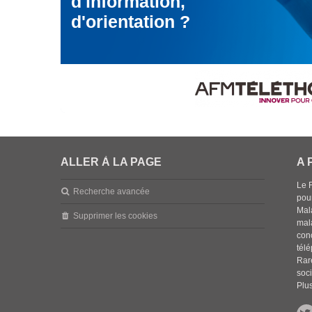
d'information,
d'orientation ?
ALLER À LA PAGE
A 
Le 
Recherche avancée
pou
Mala
Supprimer les cookies
mal
con
tél
Rar
soci
Plus