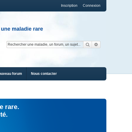
Inscription
Connexion
 une maladie rare
Rechercher
Recherche av
ouveau forum
Nous contacter
e rare.
té.