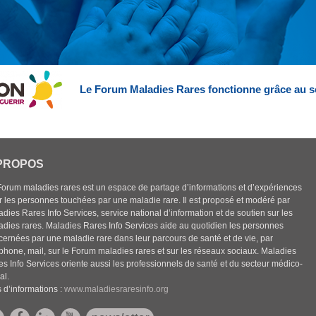
Le Forum Maladies Rares fonctionne grâce au s
PROPOS
Forum maladies rares est un espace de partage d’informations et d’expériences
r les personnes touchées par une maladie rare. Il est proposé et modéré par
dies Rares Info Services, service national d’information et de soutien sur les
adies rares. Maladies Rares Info Services aide au quotidien les personnes
cernées par une maladie rare dans leur parcours de santé et de vie, par
éphone, mail, sur le Forum maladies rares et sur les réseaux sociaux. Maladies
es Info Services oriente aussi les professionnels de santé et du secteur médico-
al.
 d’informations :
www.maladiesraresinfo.org