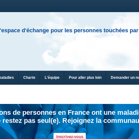
'espace d'échange pour les personnes touchées par
maladies
Charte
L'équipe
Pour aller plus loin
Demander un n
ions de personnes en France ont une maladi
 restez pas seul(e). Rejoignez la communau
Inscrivez-vous