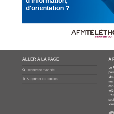
d'information,
d'orientation ?
ALLER À LA PAGE
A 
Le 
Recherche avancée
pou
Mala
Supprimer les cookies
mal
con
tél
Rar
soci
Plus