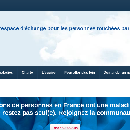
'espace d'échange pour les personnes touchées par
maladies
Charte
L'équipe
Pour aller plus loin
Demander un n
ions de personnes en France ont une maladi
 restez pas seul(e). Rejoignez la communau
Inscrivez-vous