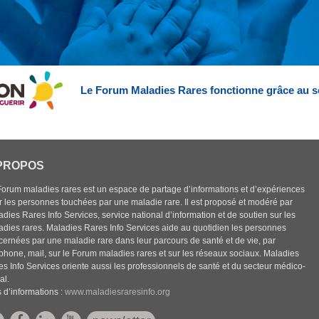
Le Forum Maladies Rares fonctionne grâce au s
PROPOS
Forum maladies rares est un espace de partage d’informations et d’expériences
r les personnes touchées par une maladie rare. Il est proposé et modéré par
dies Rares Info Services, service national d’information et de soutien sur les
adies rares. Maladies Rares Info Services aide au quotidien les personnes
cernées par une maladie rare dans leur parcours de santé et de vie, par
éphone, mail, sur le Forum maladies rares et sur les réseaux sociaux. Maladies
es Info Services oriente aussi les professionnels de santé et du secteur médico-
al.
 d’informations :
www.maladiesraresinfo.org