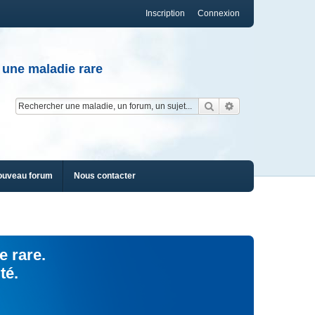
Inscription
Connexion
 une maladie rare
Rechercher
Recherche av
ouveau forum
Nous contacter
e rare.
té.