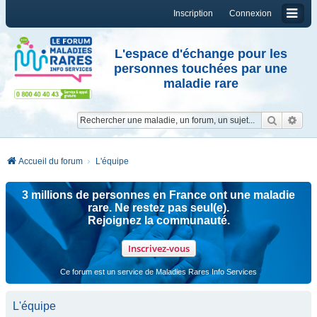
Inscription
Connexion
L'espace d'échange pour les
personnes touchées par une
maladie rare
Reche
Re
Accueil du forum
L'équipe
3 millions de personnes en France ont une maladie
rare. Ne restez pas seul(e).
Rejoignez la communauté.
Inscrivez-vous
Ce forum est un service de Maladies Rares Info Services
L'équipe