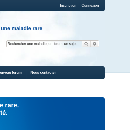
Inscription
Connexion
 une maladie rare
Rechercher
Recherche av
ouveau forum
Nous contacter
e rare.
té.