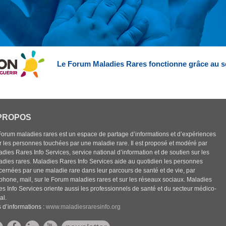
Le Forum Maladies Rares fonctionne grâce au s
PROPOS
Forum maladies rares est un espace de partage d’informations et d’expériences
r les personnes touchées par une maladie rare. Il est proposé et modéré par
dies Rares Info Services, service national d’information et de soutien sur les
adies rares. Maladies Rares Info Services aide au quotidien les personnes
cernées par une maladie rare dans leur parcours de santé et de vie, par
éphone, mail, sur le Forum maladies rares et sur les réseaux sociaux. Maladies
es Info Services oriente aussi les professionnels de santé et du secteur médico-
al.
 d’informations :
www.maladiesraresinfo.org