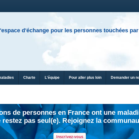
'espace d'échange pour les personnes touchées par
maladies
Charte
L'équipe
Pour aller plus loin
Demander un n
ions de personnes en France ont une maladi
 restez pas seul(e). Rejoignez la communau
Inscrivez-vous