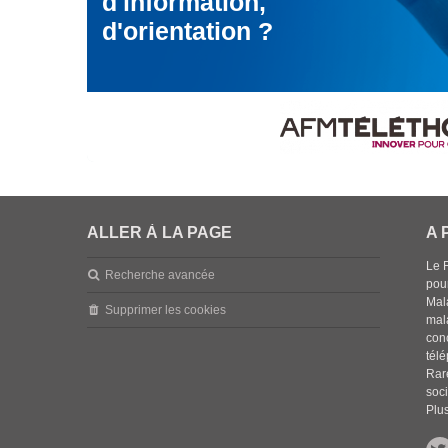
d'information,
d'orientation ?
ALLER À LA PAGE
A 
Le 
Recherche avancée
pou
Mala
Supprimer les cookies
mal
con
tél
Rar
soci
Plus