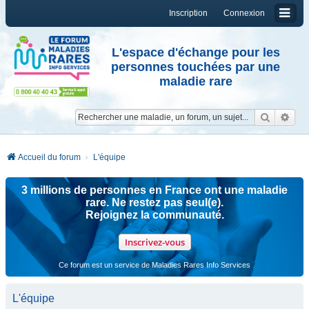
Inscription
Connexion
L'espace d'échange pour les
personnes touchées par une
maladie rare
Reche
Re
Accueil du forum
L'équipe
3 millions de personnes en France ont une maladie
rare. Ne restez pas seul(e).
Rejoignez la communauté.
Inscrivez-vous
Ce forum est un service de Maladies Rares Info Services
L'équipe