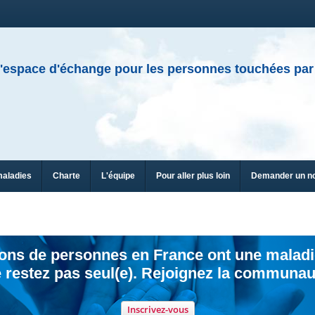
'espace d'échange pour les personnes touchées par
maladies
Charte
L'équipe
Pour aller plus loin
Demander un n
ions de personnes en France ont une maladi
 restez pas seul(e). Rejoignez la communau
Inscrivez-vous