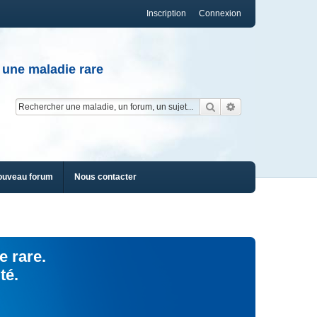
Inscription
Connexion
 une maladie rare
Rechercher
Recherche av
ouveau forum
Nous contacter
e rare.
té.