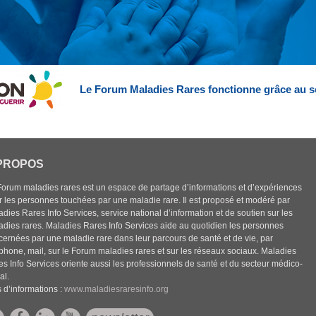
Le Forum Maladies Rares fonctionne grâce au s
PROPOS
Forum maladies rares est un espace de partage d’informations et d’expériences
r les personnes touchées par une maladie rare. Il est proposé et modéré par
dies Rares Info Services, service national d’information et de soutien sur les
adies rares. Maladies Rares Info Services aide au quotidien les personnes
cernées par une maladie rare dans leur parcours de santé et de vie, par
éphone, mail, sur le Forum maladies rares et sur les réseaux sociaux. Maladies
es Info Services oriente aussi les professionnels de santé et du secteur médico-
al.
 d’informations :
www.maladiesraresinfo.org