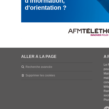
d'information,
d'orientation ?
ALLER À LA PAGE
A 
Le 
Recherche avancée
pou
Mala
Supprimer les cookies
mal
con
tél
Rar
soci
Plus