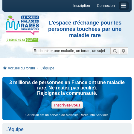
Inscription
Connexion
L'espace d'échange pour les
personnes touchées par une
maladie rare
Reche
Re
Accueil du forum
L'équipe
3 millions de personnes en France ont une maladie
rare. Ne restez pas seul(e).
Rejoignez la communauté.
Inscrivez-vous
Ce forum est un service de Maladies Rares Info Services
L'équipe