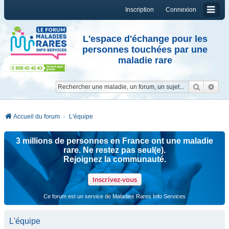
Inscription
Connexion
L'espace d'échange pour les
personnes touchées par une
maladie rare
Reche
Re
Accueil du forum
L'équipe
3 millions de personnes en France ont une maladie
rare. Ne restez pas seul(e).
Rejoignez la communauté.
Inscrivez-vous
Ce forum est un service de Maladies Rares Info Services
L'équipe