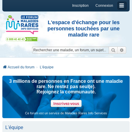
Inscription
Connexion
L'espace d'échange pour les
personnes touchées par une
maladie rare
Reche
Re
Accueil du forum
L'équipe
3 millions de personnes en France ont une maladie
rare. Ne restez pas seul(e).
Rejoignez la communauté.
Inscrivez-vous
Ce forum est un service de Maladies Rares Info Services
L'équipe