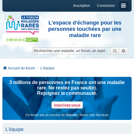
Inscription
Connexion
L'espace d'échange pour les
personnes touchées par une
maladie rare
Reche
Re
Accueil du forum
L'équipe
3 millions de personnes en France ont une maladie
rare. Ne restez pas seul(e).
Rejoignez la communauté.
Inscrivez-vous
Ce forum est un service de Maladies Rares Info Services
L'équipe