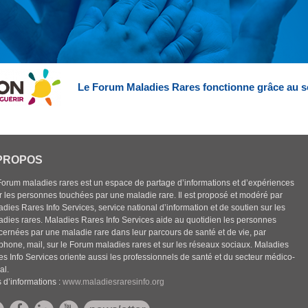
Le Forum Maladies Rares fonctionne grâce au s
PROPOS
Forum maladies rares est un espace de partage d’informations et d’expériences
r les personnes touchées par une maladie rare. Il est proposé et modéré par
dies Rares Info Services, service national d’information et de soutien sur les
adies rares. Maladies Rares Info Services aide au quotidien les personnes
cernées par une maladie rare dans leur parcours de santé et de vie, par
éphone, mail, sur le Forum maladies rares et sur les réseaux sociaux. Maladies
es Info Services oriente aussi les professionnels de santé et du secteur médico-
al.
 d’informations :
www.maladiesraresinfo.org