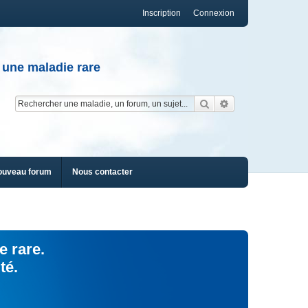
Inscription
Connexion
 une maladie rare
Rechercher
Recherche av
ouveau forum
Nous contacter
e rare.
té.