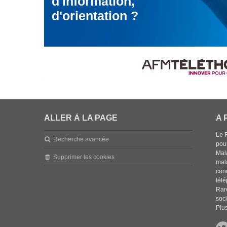
d'information,
d'orientation ?
ALLER À LA PAGE
A 
Le 
Recherche avancée
pou
Mala
Supprimer les cookies
mal
con
tél
Rar
soci
Plus