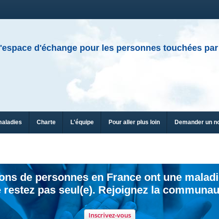
'espace d'échange pour les personnes touchées par
maladies
Charte
L'équipe
Pour aller plus loin
Demander un n
ions de personnes en France ont une maladi
 restez pas seul(e). Rejoignez la communau
Inscrivez-vous