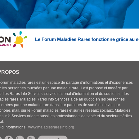
Le Forum Maladies Rares fonctionne grâce au s
PROPOS
Forum maladies rares est un espace de partage d’informations et d’expériences
r les personnes touchées par une maladie rare. Il est proposé et modéré par
dies Rares Info Services, service national d’information et de soutien sur les
adies rares. Maladies Rares Info Services aide au quotidien les personnes
cernées par une maladie rare dans leur parcours de santé et de vie, par
éphone, mail, sur le Forum maladies rares et sur les réseaux sociaux. Maladies
es Info Services oriente aussi les professionnels de santé et du secteur médico-
al.
 d’informations :
www.maladiesraresinfo.org