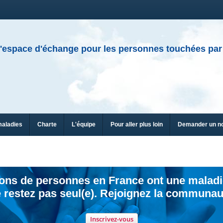
'espace d'échange pour les personnes touchées par
maladies
Charte
L'équipe
Pour aller plus loin
Demander un n
ions de personnes en France ont une maladi
 restez pas seul(e). Rejoignez la communau
Inscrivez-vous