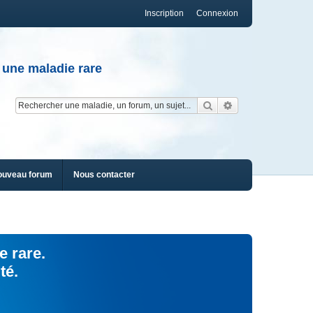
Inscription
Connexion
 une maladie rare
Rechercher
Recherche av
ouveau forum
Nous contacter
e rare.
té.