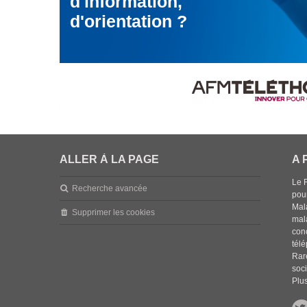
d'information,
d'orientation ?
ALLER À LA PAGE
A 
Le 
Recherche avancée
pou
Mala
Supprimer les cookies
mal
con
tél
Rar
soci
Plus