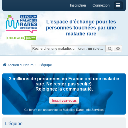
Inscription
Connexion
L'espace d'échange pour les
personnes touchées par une
maladie rare
Reche
Re
Accueil du forum
L'équipe
3 millions de personnes en France ont une maladie
rare. Ne restez pas seul(e).
Rejoignez la communauté.
Inscrivez-vous
Ce forum est un service de Maladies Rares Info Services
L'équipe