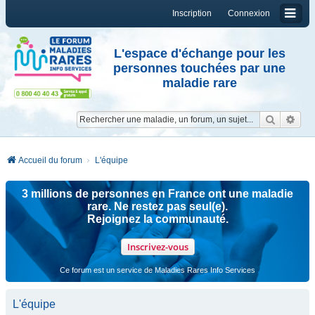
Inscription
Connexion
L'espace d'échange pour les
personnes touchées par une
maladie rare
Reche
Re
Accueil du forum
L'équipe
3 millions de personnes en France ont une maladie
rare. Ne restez pas seul(e).
Rejoignez la communauté.
Inscrivez-vous
Ce forum est un service de Maladies Rares Info Services
L'équipe