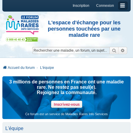
Inscription
Connexion
L'espace d'échange pour les
personnes touchées par une
maladie rare
Reche
Re
Accueil du forum
L'équipe
3 millions de personnes en France ont une maladie
rare. Ne restez pas seul(e).
Rejoignez la communauté.
Inscrivez-vous
Ce forum est un service de Maladies Rares Info Services
L'équipe