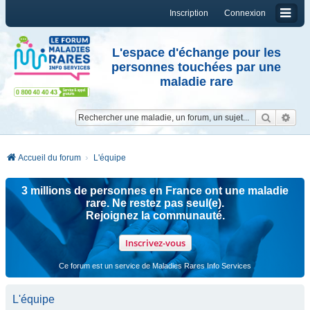
Inscription
Connexion
L'espace d'échange pour les
personnes touchées par une
maladie rare
Reche
Re
Accueil du forum
L'équipe
3 millions de personnes en France ont une maladie
rare. Ne restez pas seul(e).
Rejoignez la communauté.
Inscrivez-vous
Ce forum est un service de Maladies Rares Info Services
L'équipe