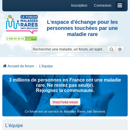
Inscription
Connexion
L'espace d'échange pour les
personnes touchées par une
maladie rare
Reche
Re
Accueil du forum
L'équipe
3 millions de personnes en France ont une maladie
rare. Ne restez pas seul(e).
Rejoignez la communauté.
Inscrivez-vous
Ce forum est un service de Maladies Rares Info Services
L'équipe