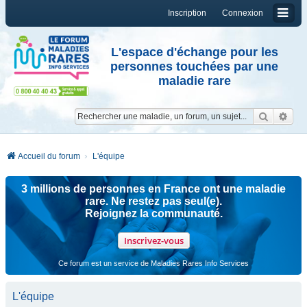
Inscription
Connexion
L'espace d'échange pour les
personnes touchées par une
maladie rare
Reche
Re
Accueil du forum
L'équipe
3 millions de personnes en France ont une maladie
rare. Ne restez pas seul(e).
Rejoignez la communauté.
Inscrivez-vous
Ce forum est un service de Maladies Rares Info Services
L'équipe