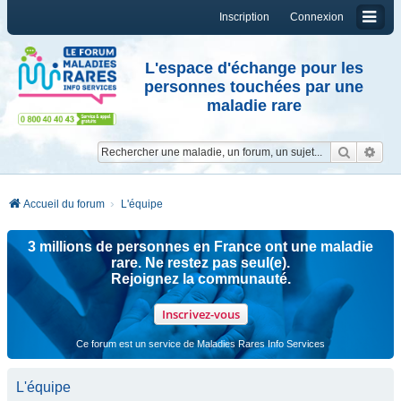
Inscription
Connexion
L'espace d'échange pour les
personnes touchées par une
maladie rare
Reche
Re
Accueil du forum
L'équipe
3 millions de personnes en France ont une maladie
rare. Ne restez pas seul(e).
Rejoignez la communauté.
Inscrivez-vous
Ce forum est un service de Maladies Rares Info Services
L'équipe