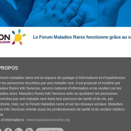
Le Forum Maladies Rares fonctionne grâce au s
PROPOS
Forum maladies rares est un espace de partage d’informations et d’expériences
r les personnes touchées par une maladie rare. Il est proposé et modéré par
dies Rares Info Services, service national d’information et de soutien sur les
adies rares. Maladies Rares Info Services aide au quotidien les personnes
cernées par une maladie rare dans leur parcours de santé et de vie, par
éphone, mail, sur le Forum maladies rares et sur les réseaux sociaux. Maladies
es Info Services oriente aussi les professionnels de santé et du secteur médico-
al.
 d’informations :
www.maladiesraresinfo.org