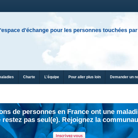
'espace d'échange pour les personnes touchées par
maladies
Charte
L'équipe
Pour aller plus loin
Demander un n
ions de personnes en France ont une maladi
 restez pas seul(e). Rejoignez la communau
Inscrivez-vous