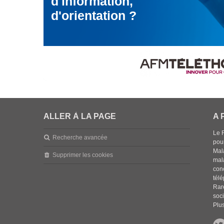
d'information,
d'orientation ?
ALLER À LA PAGE
A 
Le 
Recherche avancée
pou
Mala
Supprimer les cookies
mal
con
tél
Rar
soci
Plus