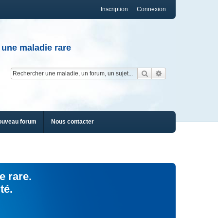
Inscription
Connexion
 une maladie rare
Rechercher
Recherche av
ouveau forum
Nous contacter
e rare.
té.