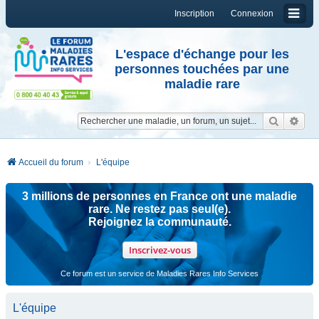
Inscription
Connexion
L'espace d'échange pour les
personnes touchées par une
maladie rare
Reche
Re
Accueil du forum
L'équipe
3 millions de personnes en France ont une maladie
rare. Ne restez pas seul(e).
Rejoignez la communauté.
Inscrivez-vous
Ce forum est un service de Maladies Rares Info Services
L'équipe