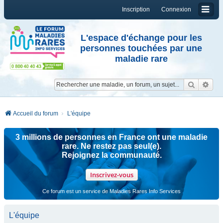
Inscription
Connexion
L'espace d'échange pour les
personnes touchées par une
maladie rare
Reche
Re
Accueil du forum
L'équipe
3 millions de personnes en France ont une maladie
rare. Ne restez pas seul(e).
Rejoignez la communauté.
Inscrivez-vous
Ce forum est un service de Maladies Rares Info Services
L'équipe