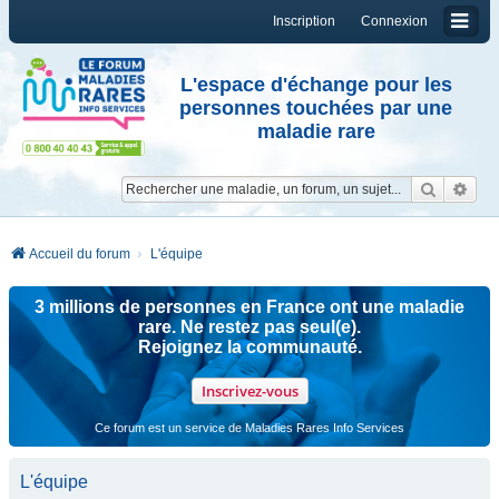
Inscription
Connexion
L'espace d'échange pour les
personnes touchées par une
maladie rare
Reche
Re
Accueil du forum
L'équipe
3 millions de personnes en France ont une maladie
rare. Ne restez pas seul(e).
Rejoignez la communauté.
Inscrivez-vous
Ce forum est un service de Maladies Rares Info Services
L'équipe