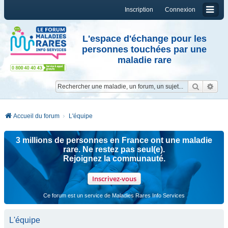
Inscription
Connexion
L'espace d'échange pour les
personnes touchées par une
maladie rare
Reche
Re
Accueil du forum
L'équipe
3 millions de personnes en France ont une maladie
rare. Ne restez pas seul(e).
Rejoignez la communauté.
Inscrivez-vous
Ce forum est un service de Maladies Rares Info Services
L'équipe