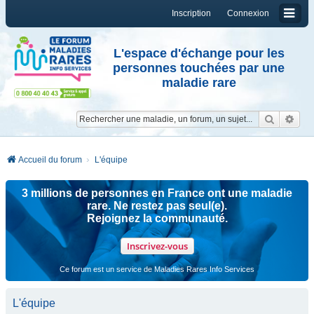
Inscription
Connexion
L'espace d'échange pour les
personnes touchées par une
maladie rare
Reche
Re
Accueil du forum
L'équipe
3 millions de personnes en France ont une maladie
rare. Ne restez pas seul(e).
Rejoignez la communauté.
Inscrivez-vous
Ce forum est un service de Maladies Rares Info Services
L'équipe