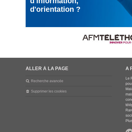
d'information,
d'orientation ?
ALLER À LA PAGE
A 
Le 
Recherche avancée
pou
Mala
Supprimer les cookies
mal
con
tél
Rar
soci
Plus