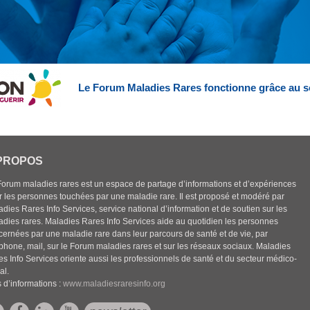
Le Forum Maladies Rares fonctionne grâce au s
PROPOS
Forum maladies rares est un espace de partage d’informations et d’expériences
r les personnes touchées par une maladie rare. Il est proposé et modéré par
dies Rares Info Services, service national d’information et de soutien sur les
adies rares. Maladies Rares Info Services aide au quotidien les personnes
cernées par une maladie rare dans leur parcours de santé et de vie, par
éphone, mail, sur le Forum maladies rares et sur les réseaux sociaux. Maladies
es Info Services oriente aussi les professionnels de santé et du secteur médico-
al.
 d’informations :
www.maladiesraresinfo.org