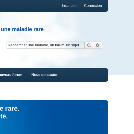
Inscription
Connexion
 une maladie rare
Rechercher
Recherche av
ouveau forum
Nous contacter
e rare.
té.