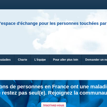
'espace d'échange pour les personnes touchées par
maladies
Charte
L'équipe
Pour aller plus loin
Demander un n
ions de personnes en France ont une maladi
 restez pas seul(e). Rejoignez la communau
Inscrivez-vous