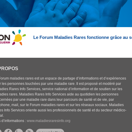
Le Forum Maladies Rares fonctionne grâce au s
PROPOS
Forum maladies rares est un espace de partage d’informations et d’expériences
r les personnes touchées par une maladie rare. Il est proposé et modéré par
dies Rares Info Services, service national d’information et de soutien sur les
adies rares. Maladies Rares Info Services aide au quotidien les personnes
cernées par une maladie rare dans leur parcours de santé et de vie, par
éphone, mail, sur le Forum maladies rares et sur les réseaux sociaux. Maladies
es Info Services oriente aussi les professionnels de santé et du secteur médico-
al.
 d’informations :
www.maladiesraresinfo.org