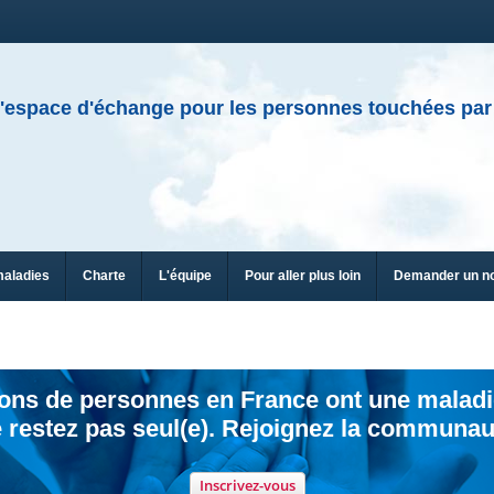
'espace d'échange pour les personnes touchées par
maladies
Charte
L'équipe
Pour aller plus loin
Demander un n
ions de personnes en France ont une maladi
 restez pas seul(e). Rejoignez la communau
Inscrivez-vous