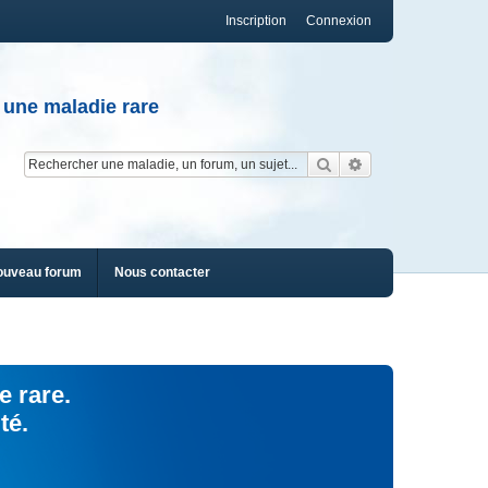
Inscription
Connexion
 une maladie rare
Rechercher
Recherche av
ouveau forum
Nous contacter
e rare.
té.