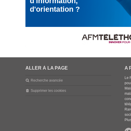
d'information,
d'orientation ?
ALLER À LA PAGE
A 
Le 
Recherche avancée
pou
Mala
Supprimer les cookies
mal
con
tél
Rar
soci
Plus