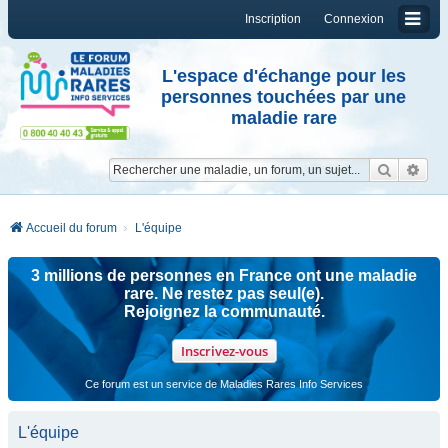
Inscription
Connexion
L'espace d'échange pour les
personnes touchées par une
maladie rare
Reche
Re
Accueil du forum
L'équipe
3 millions de personnes en France ont une maladie
rare. Ne restez pas seul(e).
Rejoignez la communauté.
Inscrivez-vous
Ce forum est un service de Maladies Rares Info Services
L'équipe