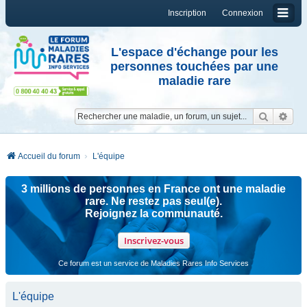
Inscription
Connexion
L'espace d'échange pour les
personnes touchées par une
maladie rare
Reche
Re
Accueil du forum
L'équipe
3 millions de personnes en France ont une maladie
rare. Ne restez pas seul(e).
Rejoignez la communauté.
Inscrivez-vous
Ce forum est un service de Maladies Rares Info Services
L'équipe