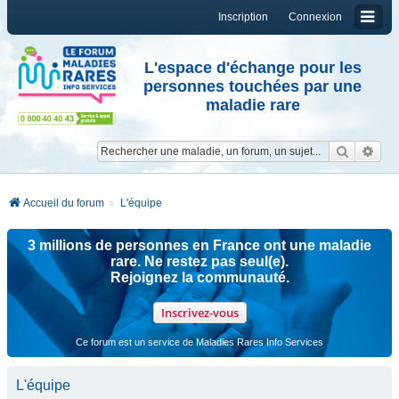
Inscription
Connexion
L'espace d'échange pour les
personnes touchées par une
maladie rare
Reche
Re
Accueil du forum
L'équipe
3 millions de personnes en France ont une maladie
rare. Ne restez pas seul(e).
Rejoignez la communauté.
Inscrivez-vous
Ce forum est un service de Maladies Rares Info Services
L'équipe