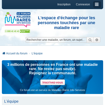
Inscription
Connexion
L'espace d'échange pour les
personnes touchées par une
maladie rare
Reche
Re
Accueil du forum
L'équipe
3 millions de personnes en France ont une maladie
rare. Ne restez pas seul(e).
Rejoignez la communauté.
Inscrivez-vous
Ce forum est un service de Maladies Rares Info Services
L'équipe