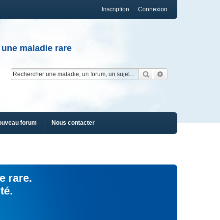
Inscription
Connexion
 une maladie rare
Rechercher
Recherche av
ouveau forum
Nous contacter
e rare.
té.