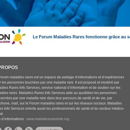
Le Forum Maladies Rares fonctionne grâce au s
PROPOS
Forum maladies rares est un espace de partage d’informations et d’expériences
r les personnes touchées par une maladie rare. Il est proposé et modéré par
dies Rares Info Services, service national d’information et de soutien sur les
adies rares. Maladies Rares Info Services aide au quotidien les personnes
cernées par une maladie rare dans leur parcours de santé et de vie, par
éphone, mail, sur le Forum maladies rares et sur les réseaux sociaux. Maladies
es Info Services oriente aussi les professionnels de santé et du secteur médico-
al.
 d’informations :
www.maladiesraresinfo.org