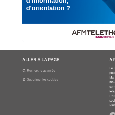
d'information,
d'orientation ?
ALLER À LA PAGE
A 
Le 
Recherche avancée
pou
Mala
Supprimer les cookies
mal
con
tél
Rar
soci
Plus