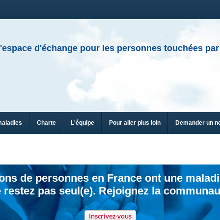
'espace d'échange pour les personnes touchées par
maladies
Charte
L'équipe
Pour aller plus loin
Demander un n
ions de personnes en France ont une maladi
 restez pas seul(e). Rejoignez la communau
Inscrivez-vous