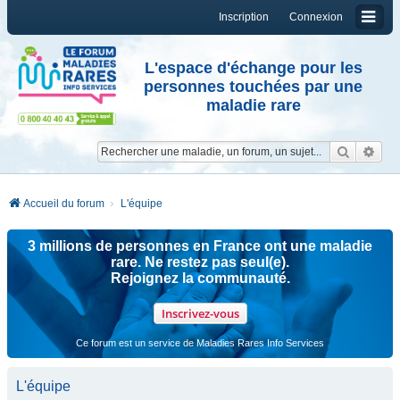
Inscription
Connexion
L'espace d'échange pour les
personnes touchées par une
maladie rare
Reche
Re
Accueil du forum
L'équipe
3 millions de personnes en France ont une maladie
rare. Ne restez pas seul(e).
Rejoignez la communauté.
Inscrivez-vous
Ce forum est un service de Maladies Rares Info Services
L'équipe