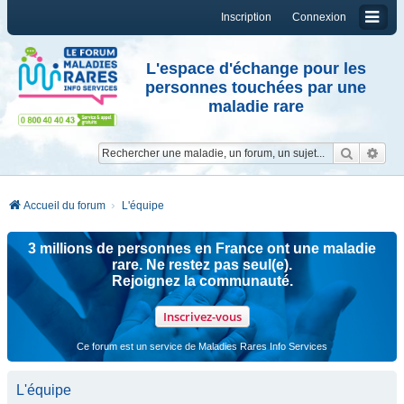
Inscription
Connexion
L'espace d'échange pour les
personnes touchées par une
maladie rare
Reche
Re
Accueil du forum
L'équipe
3 millions de personnes en France ont une maladie
rare. Ne restez pas seul(e).
Rejoignez la communauté.
Inscrivez-vous
Ce forum est un service de Maladies Rares Info Services
L'équipe