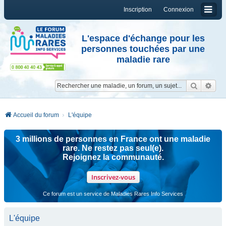
Inscription
Connexion
L'espace d'échange pour les
personnes touchées par une
maladie rare
Reche
Re
Accueil du forum
L'équipe
3 millions de personnes en France ont une maladie
rare. Ne restez pas seul(e).
Rejoignez la communauté.
Inscrivez-vous
Ce forum est un service de Maladies Rares Info Services
L'équipe